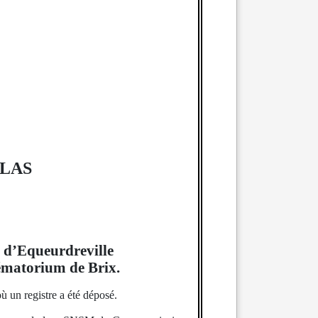
BLAS
e d’Equeurdreville
ématorium de Brix.
ù un registre a été déposé.