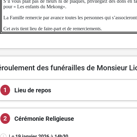
S’il vous plaît pas de fleurs ni de plaques, privilégiez des dons e
pour « Les enfants du Mekong».
La Famille remercie par avance toutes les personnes qui s’associeront
Cet avis tient lieu de faire-part et de remerciements.
roulement des funérailles de Monsieur L
1
Lieu de repos
2
Cérémonie
Religieuse
Le
19 janvier 2026
à
14h30