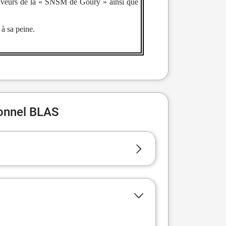
n faveurs de la « SNSM de Goury » ainsi que
 à sa peine.
ionnel BLAS