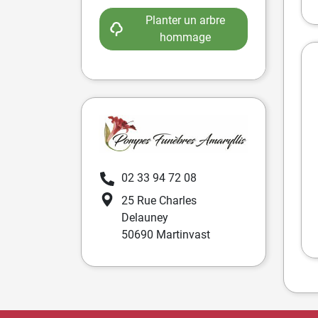
Planter un arbre
hommage
02 33 94 72 08
25 Rue Charles
Delauney
50690 Martinvast