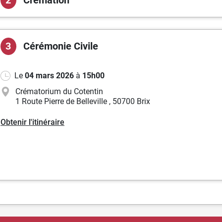
Crémation
3
Cérémonie
Civile
Le
04 mars 2026
à
15h00
Crématorium du Cotentin
1 Route Pierre de Belleville
,
50700 Brix
Obtenir l'itinéraire